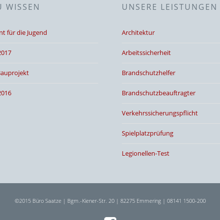
U WISSEN
UNSERE LEISTUNGEN
 für die Jugend
Architektur
2017
Arbeitssicherheit
Bauprojekt
Brandschutzhelfer
2016
Brandschutzbeauftragter
Verkehrssicherungspflicht
Spielplatzprüfung
Legionellen-Test
©2015 Büro Saatze | Bgm.-Kiener-Str. 20 | 82275 Emmering | 08141 1500-200