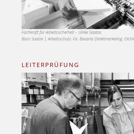
Fachkraft für Arbeitssicherheit – Ulrike Saatze,
Büro Saatze | Arbeitsschutz. Fa. Bavaria Direktmarketing, Olchi
LEITERPRÜFUNG