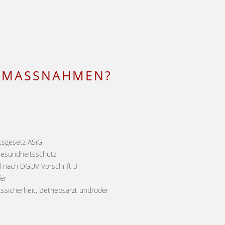
SMASSNAHMEN?
tsgesetz ASiG
Gesundheitsschutz
el nach DGUV Vorschrift 3
fer
itssicherheit, Betriebsarzt und/oder