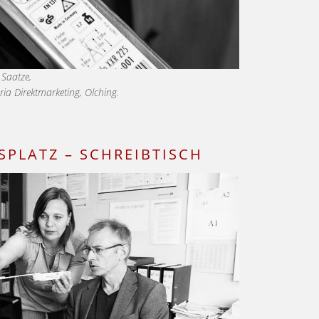
e Saatze,
ria Direktmarketing, Olching.
SPLATZ – SCHREIBTISCH